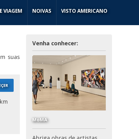
E VIAGEM
NOIVAS
VISTO AMERICANO
Venha conhecer:
em suas
EÇER
0km
e
MoMA
Abriga obras de artistas