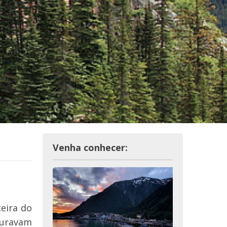
Venha conhecer:
eira do
curavam