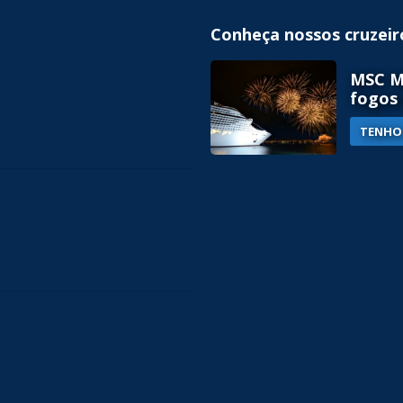
Conheça nossos cruzeir
MSC MÚ
fogos 
TENHO 